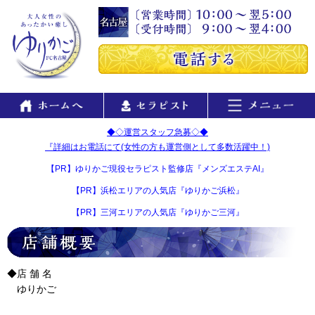
◆◇運営スタッフ急募◇◆
『詳細はお電話にて(女性の方も運営側として多数活躍中！)
【PR】ゆりかご現役セラピスト監修店『メンズエステAI』
【PR】浜松エリアの人気店『ゆりかご浜松』
【PR】三河エリアの人気店『ゆりかご三河』
◆店 舗 名
ゆりかご